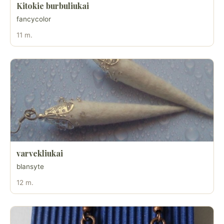
Kitokie burbuliukai
fancycolor
11 m.
varvekliukai
blansyte
12 m.