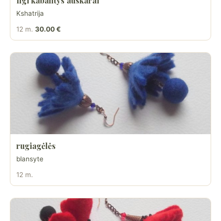
Ilgi kabantys auskarai
Kshatrija
12 m.
30.00 €
rugiagėlės
blansyte
12 m.