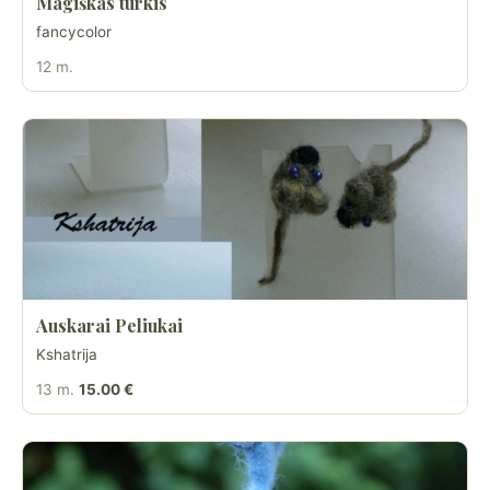
Magiškas turkis
fancycolor
12 m.
Auskarai Peliukai
Kshatrija
13 m.
15.00 €