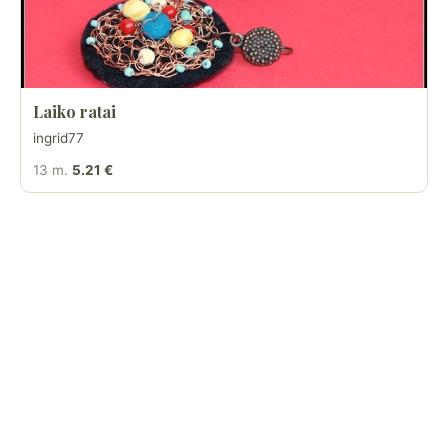
Laiko ratai
ingrid77
13 m.
5.21 €