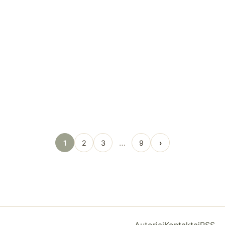
…
1
2
3
9
›