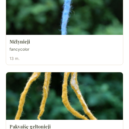
Mėlynieji
fancycolor
13 m.
Pakvaišę geltonieji