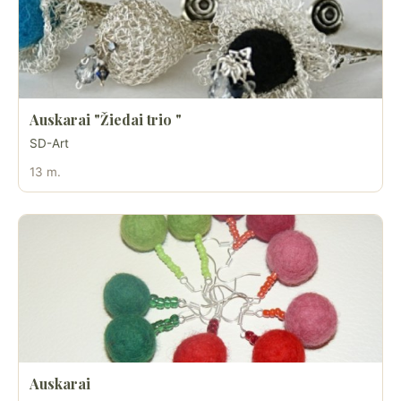
Auskarai "Žiedai trio "
SD-Art
13 m.
Auskarai