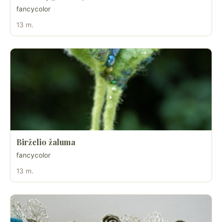
fancycolor
13 m.
Birželio žaluma
fancycolor
13 m.