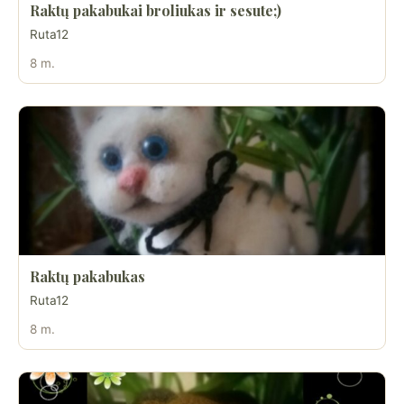
Raktų pakabukai broliukas ir sesute;)
Ruta12
8 m.
Raktų pakabukas
Ruta12
8 m.