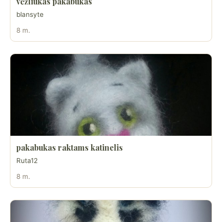
vėžliukas pakabukas
blansyte
8 m.
pakabukas raktams katinelis
Ruta12
8 m.