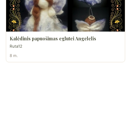
Kalėdinis papuošimas eglutei Angelelis
Ruta12
8 m.