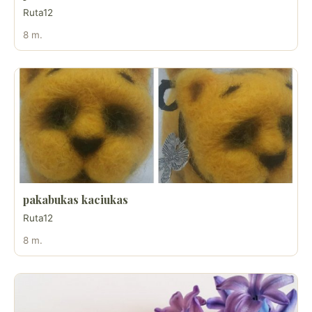
Ruta12
8 m.
pakabukas kaciukas
Ruta12
8 m.