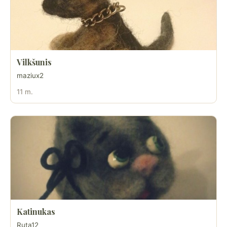
Vilkšunis
maziux2
11 m.
Katinukas
Ruta12