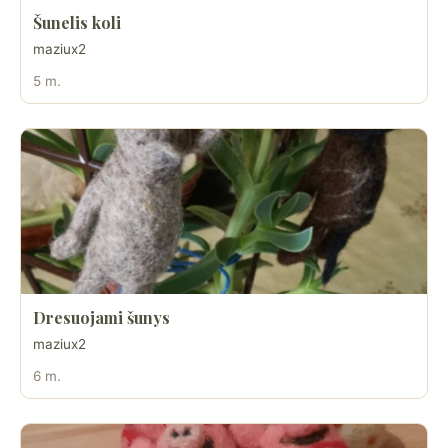
Šunelis koli
maziux2
5 m.
Dresuojami šunys
maziux2
6 m.