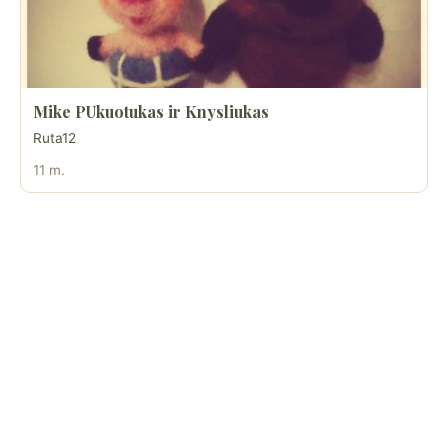
Mike PUkuotukas ir Knysliukas
Ruta12
11 m.