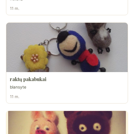
11 m.
raktų pakabukai
blansyte
11 m.