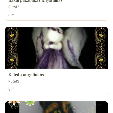
Raktu pakabukas Knysliukas
Ruta12
8 m.
Kalėdų angeliukas
Ruta12
8 m.