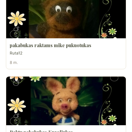
pakabukas raktams mike pukuotukas
Ruta12
8 m.