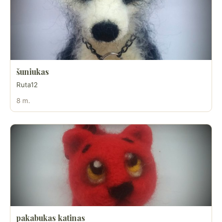
šuniukas
Ruta12
8 m.
pakabukas katinas