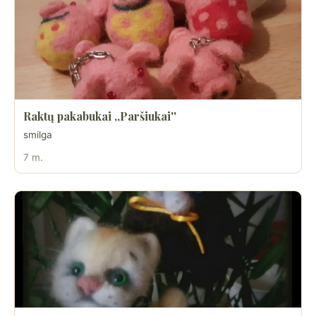
Raktų pakabukai ,,Paršiukai''
smilga
7 m.